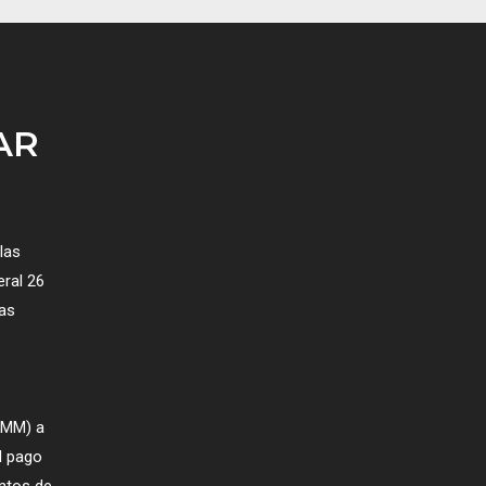
AR
las
ral 26
las
GMM) a
l pago