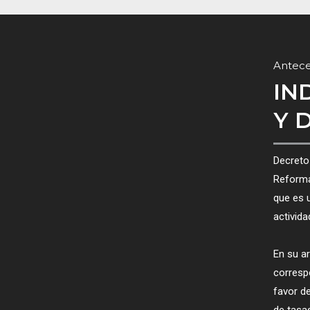
Antec
IN
Y 
Decreto
Reforma
que es u
activida
En su a
corresp
favor de