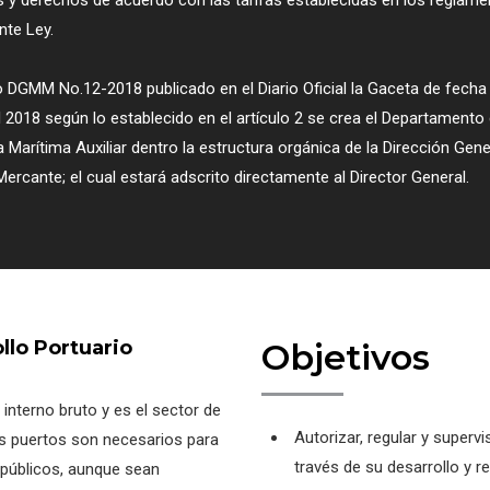
s y derechos de acuerdo con las tarifas establecidas en los reglam
nte Ley.
 DGMM No.12-2018 publicado en el Diario Oficial la Gaceta de fecha
l 2018 según lo establecido en el artículo 2 se crea el Departamento
a Marítima Auxiliar dentro la estructura orgánica de la Dirección Gene
ercante; el cual estará adscrito directamente al Director General.
llo Portuario
Objetivos
interno bruto y es el sector de
Autorizar, regular y supervi
s puertos son necesarios para
través de su desarrollo y r
n públicos, aunque sean