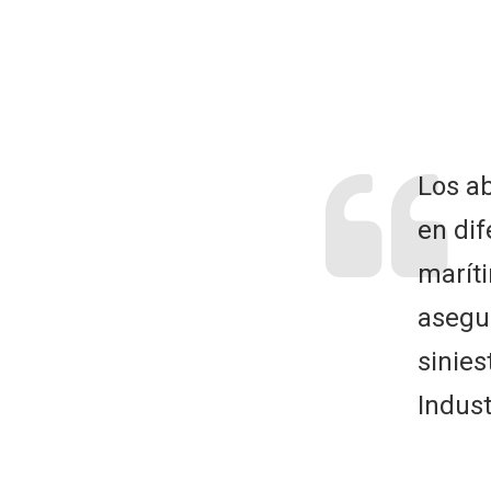
Los ab
en dif
maríti
asegu
sinies
Indust