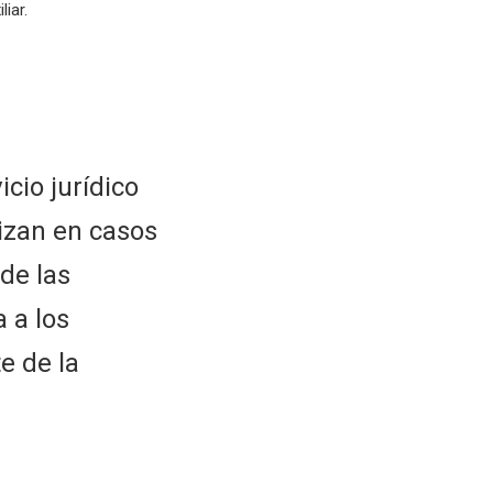
liar.
cio jurídico
izan en casos
de las
 a los
e de la