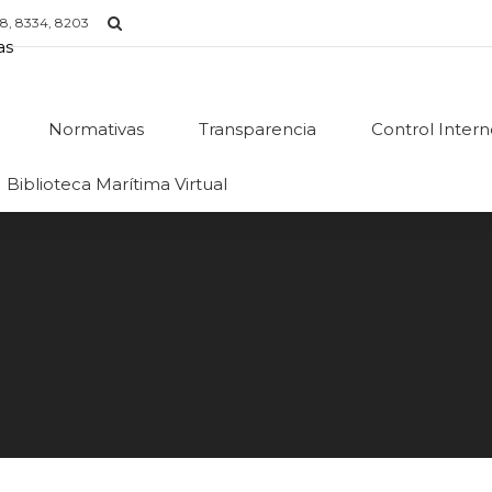
8, 8334, 8203
Normativas
Transparencia
Control Inter
Biblioteca Marítima Virtual