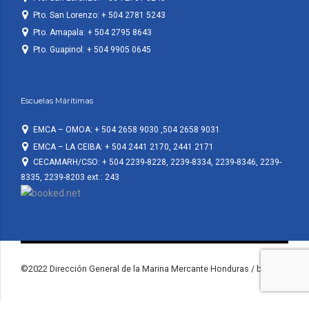
Pto. San Lorenzo: + 504 2781 5243
Pto. Amapala: + 504 2795 8643
Pto. Guapinol: + 504 9905 0645
Escuelas Máritimas
EMCA – OMOA: + 504 2658 9030 ,504 2658 9031
EMCA – LA CEIBA: + 504 2441 2170, 2441 2171
CECAMARH/CSO: + 504 2239-8228, 2239-8334, 2239-8346, 2239-
8335, 2239-8203 ext.: 243
©2022 Dirección General de la Marina Mercante Honduras / by KF