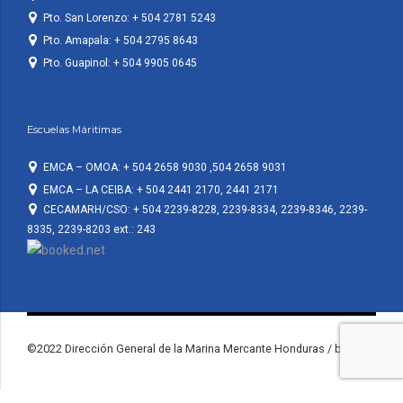
Pto. San Lorenzo: + 504 2781 5243
Pto. Amapala: + 504 2795 8643
Pto. Guapinol: + 504 9905 0645
Escuelas Máritimas
EMCA – OMOA: + 504 2658 9030 ,504 2658 9031
EMCA – LA CEIBA: + 504 2441 2170, 2441 2171
CECAMARH/CSO: + 504 2239-8228, 2239-8334, 2239-8346, 2239-
8335, 2239-8203 ext.: 243
©2022 Dirección General de la Marina Mercante Honduras / by KF