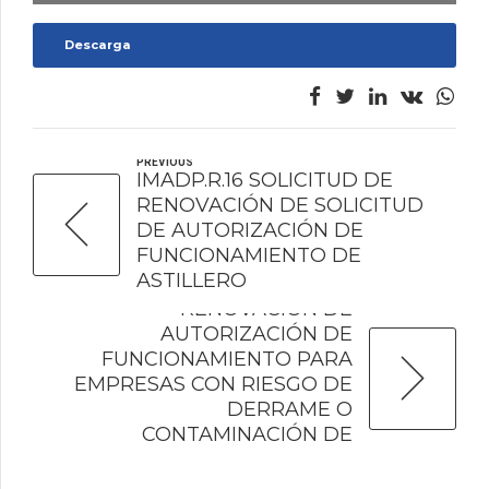
Descarga
PREVIOUS
IMADP.R.16 SOLICITUD DE
RENOVACIÓN DE SOLICITUD
DE AUTORIZACIÓN DE
FUNCIONAMIENTO DE
NEXT
ASTILLERO
IMADP.R.14 SOLICITUD DE
RENOVACIÓN DE
AUTORIZACIÓN DE
FUNCIONAMIENTO PARA
EMPRESAS CON RIESGO DE
DERRAME O
CONTAMINACIÓN DE
INDUSTRIA MARÍTIMA
AUXILIAR