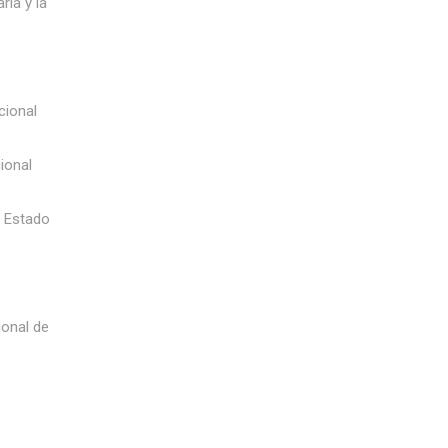
ria y la
cional
ional
e Estado
ional de