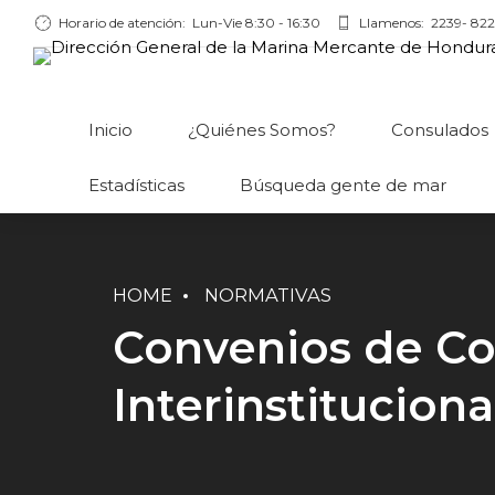
Horario de atención:
Lun-Vie 8:30 - 16:30
Llamenos:
2239- 822
Inicio
¿Quiénes Somos?
Consulados
Estadísticas
Búsqueda gente de mar
HOME
NORMATIVAS
Convenios de C
Interinstituciona