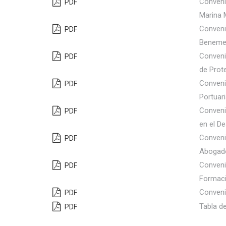
Convenio
PDF
Marina 
Conveni
PDF
Benemer
Conveni
PDF
de Prot
Conveni
PDF
Portuari
Conveni
PDF
en el D
Conveni
PDF
Abogad
Convenio
PDF
Formaci
Conven
PDF
Tabla d
PDF