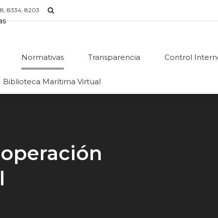
8, 8334, 8203
Normativas
Transparencia
Control Inter
Biblioteca Marítima Virtual
ooperación
l