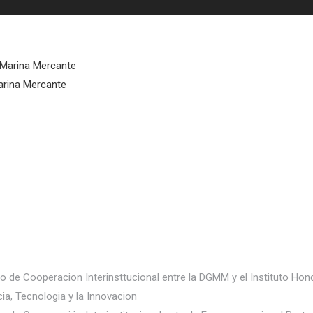
a Marina Mercante
arina Mercante
o de Cooperacion Interinsttucional entre la DGMM y el Instituto Ho
ia, Tecnologia y la Innovacion