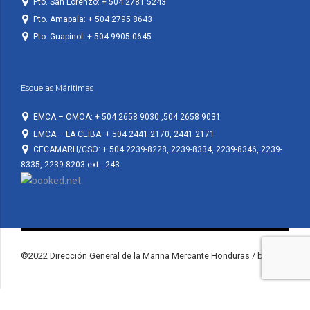
Pto. San Lorenzo: + 504 2781 5243
Pto. Amapala: + 504 2795 8643
Pto. Guapinol: + 504 9905 0645
Escuelas Máritimas
EMCA – OMOA: + 504 2658 9030 ,504 2658 9031
EMCA – LA CEIBA: + 504 2441 2170, 2441 2171
CECAMARH/CSO: + 504 2239-8228, 2239-8334, 2239-8346, 2239-
8335, 2239-8203 ext.: 243
©2022 Dirección General de la Marina Mercante Honduras / by KF