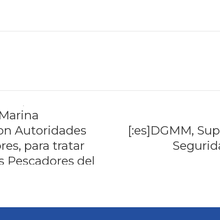
ores, en
 Marina
con Autoridades
[:es]DGMM, Sup
res, para tratar
Segurida
os Pescadores del