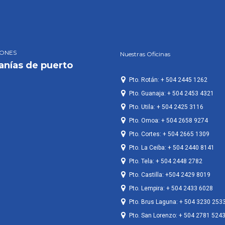
IONES
Nuestras Oficinas
anías de puerto
Pto. Rotán: + 504 2445 1262
Pto. Guanaja: + 504 2453 4321
Pto. Utila: + 504 2425 3116
Pto. Omoa: + 504 2658 9274
Pto. Cortes: + 504 2665 1309
Pto. La Ceiba: + 504 2440 8141
Pto. Tela: + 504 2448 2782
Pto. Castilla: +504 2429 8019
Pto. Lempira: + 504 2433 6028
Pto. Brus Laguna: + 504 3230 253
Pto. San Lorenzo: + 504 2781 524