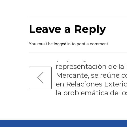
Leave a Reply
You must be
logged in
to post a comment.
PREVIOUS
[:es]Abogada Perla Fl
representación de la
Mercante, se reúne 
en Relaciones Exterio
la problemática de l
Golfo de Fonseca[:]