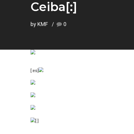
Ceiba[:]
by KMF
0
[:es]
[:]