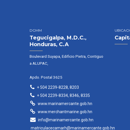
DGMM
UBICAC
Tegucigalpa, M.D.C.,
Capit
Honduras, C.A
Boulevard Suyapa, Edificio Pietra, Contiguo
a ALUPAC,
Apdo. Postal 3625
+ 504 2239-8228, 8203
+ 504 2239-8334, 8346, 8335
www.marinamercante.gob.hn
www.merchantmarine.gob.hn
info@marinamercante.gob.hn
matriculacecamarh@marinamercante.gob.hn