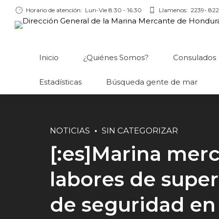
Horario de atención:
Lun-Vie 8:30 - 16:30
Llamenos:
2239- 822
Inicio
¿Quiénes Somos?
Consulados
Estadísticas
Búsqueda gente de mar
NOTICIAS
SIN CATEGORIZAR
[:es]Marina mer
labores de supe
de seguridad en