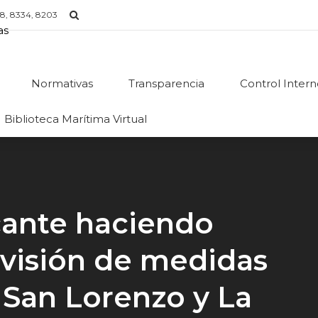
8, 8334, 8203
Normativas
Transparencia
Control Inter
Biblioteca Marítima Virtual
cante haciendo
rvisión de medidas
 San Lorenzo y La