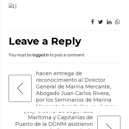
[:]
Leave a Reply
You must be
logged in
to post a comment.
PREVIOUS
[:es]Representantes de la UTH,
hacen entrega de
reconocimiento al Director
General de Marina Mercante,
Abogado Juan Carlos Rivera,
por los Seminarios de Marina
Mercante brindados en el mes
NEXT
[:es]Personal de Seguridad
de Mayo[:]
Marítima y Capitanías de
Puerto de la DGMM asistieron