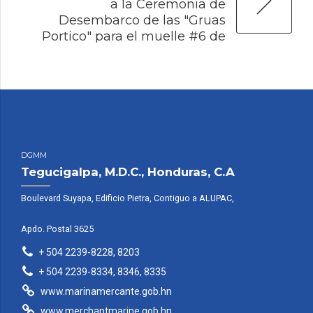
a la Ceremonia de
Desembarco de las "Gruas
Portico" para el muelle #6 de
OPC[:]
DGMM
Tegucigalpa, M.D.C., Honduras, C.A
Boulevard Suyapa, Edificio Pietra, Contiguo a ALUPAC,
Apdo. Postal 3625
+ 504 2239-8228, 8203
+ 504 2239-8334, 8346, 8335
www.marinamercante.gob.hn
www.merchantmarine.gob.hn