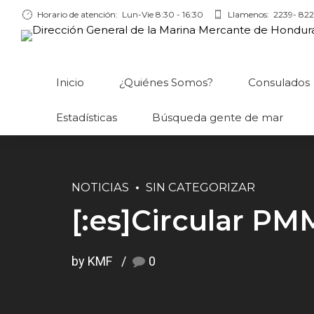
Horario de atención:
Lun-Vie 8:30 - 16:30
Llamenos:
2239- 822
Inicio
¿Quiénes Somos?
Consulados
Estadísticas
Búsqueda gente de mar
NOTICIAS
SIN CATEGORIZAR
[:es]Circular PM
by KMF
0