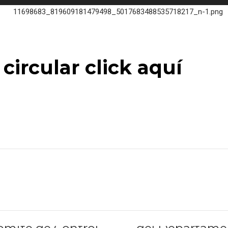
circular click aquí
[:es]Esta Dire