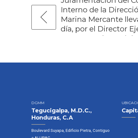
Juramentación del C
Interno de la Direcci
Marina Mercante llev
día, por el Director E
ONADICI, Lic. André
DGMM
UBICAC
Tegucigalpa, M.D.C.,
Capit
Honduras, C.A
Boulevard Suyapa, Edificio Pietra, Contiguo
a ALUPAC,