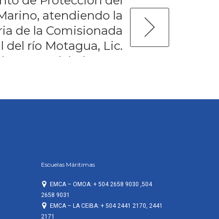
to de Protección del
arino, atendiendo la
ia de la Comisionada
l del río Motagua, Lic.
ivera, participó en un
marítimo y terrestre[:]
Escuelas Máritimas
EMCA – OMOA: + 504 2658 9030 ,504
2658 9031
EMCA – LA CEIBA: + 504 2441 2170, 2441
2171