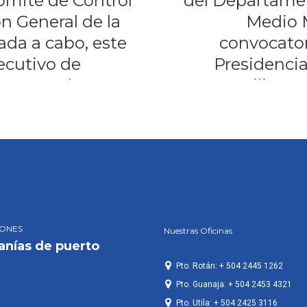
omité de Control
del Departamen
ón General de la
Medio M
ada a cabo, este
convocator
jecutivo de
Presidencia
s Menocal
Liliam R
recorrido 
IONES
Nuestras Oficinas
anías de puerto
Pto. Rotán: + 504 2445 1262
Pto. Guanaja: + 504 2453 4321
Pto. Utila: + 504 2425 3116