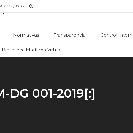
8, 8334, 8203
Normativas
Transparencia
Control Inter
Biblioteca Marítima Virtual
M-DG 001-2019[:]