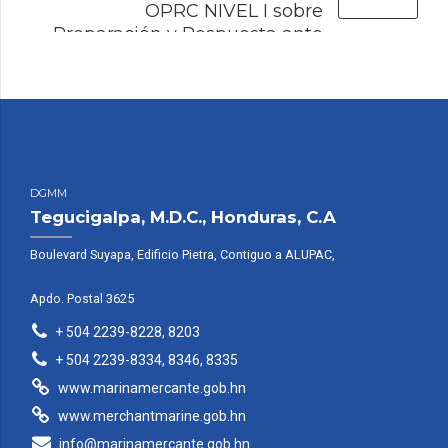
OPRC NIVEL I sobre
Preparación y Respuesta ante
Derrames de Hidrocarburos y
otras Sustancias Nocivas[:]
DGMM
Tegucigalpa, M.D.C., Honduras, C.A
Boulevard Suyapa, Edificio Pietra, Contiguo a ALUPAC,
Apdo. Postal 3625
+ 504 2239-8228, 8203
+ 504 2239-8334, 8346, 8335
www.marinamercante.gob.hn
www.merchantmarine.gob.hn
info@marinamercante.gob.hn