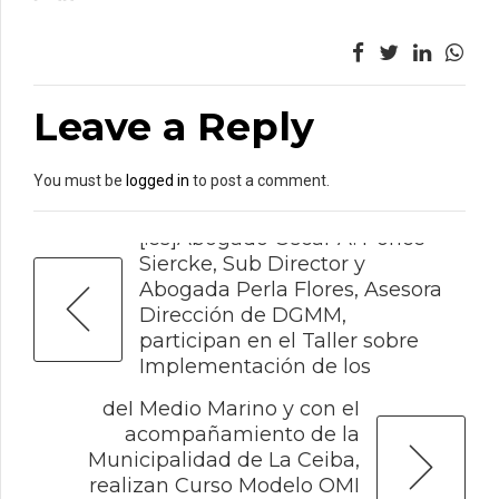
Leave a Reply
You must be
logged in
to post a comment.
PREVIOUS
[:es]Abogado Oscar A. Ponce
Siercke, Sub Director y
Abogada Perla Flores, Asesora
Dirección de DGMM,
participan en el Taller sobre
NEXT
[:es]La DGMM, a través del
Implementación de los
Departamento de Protección
procesos MANUD[:]
del Medio Marino y con el
acompañamiento de la
Municipalidad de La Ceiba,
realizan Curso Modelo OMI