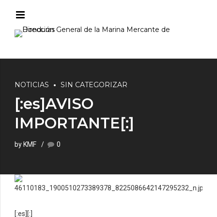
NOTICIAS
SIN CATEGORIZAR
[:es]AVISO
IMPORTANTE[:]
by KMF
0
[:es]
[:]