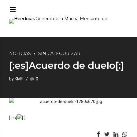
NOTICIAS
SIN CATEGORIZAR
[:es]Acuerdo de duelo[:]
by KMF
0
[:es]
[:]