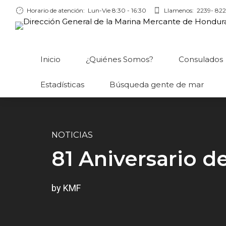
Horario de atención:
Lun-Vie 8:30 - 16:30
Llamenos:
2239- 822
Inicio
¿Quiénes Somos?
Consulados
Estadísticas
Búsqueda gente de mar
NOTICIAS
81 Aniversario 
by KMF