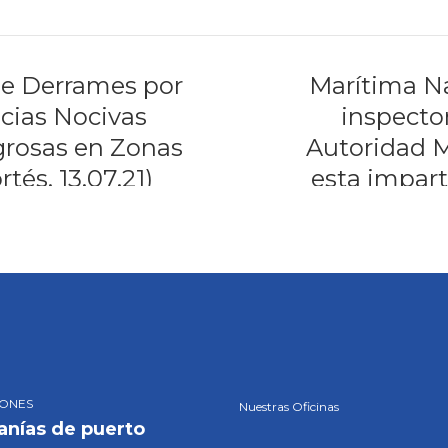
Honduras e
semana e
 de Derrames por
Marítima Na
cias Nocivas
inspecto
grosas en Zonas
Autoridad 
tés, 13.07.21)
esta impar
Curso d
Nacional para 
IONES
Nuestras Oficinas
anías de puerto