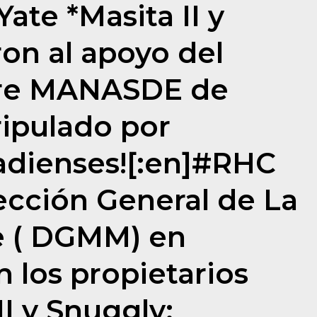
Yate *Masita II y
on al apoyo del
bre MANASDE de
ipulado por
dienses![:en]#RHC
cción General de La
e ( DGMM) en
 los propietarios
II y Snuggly;