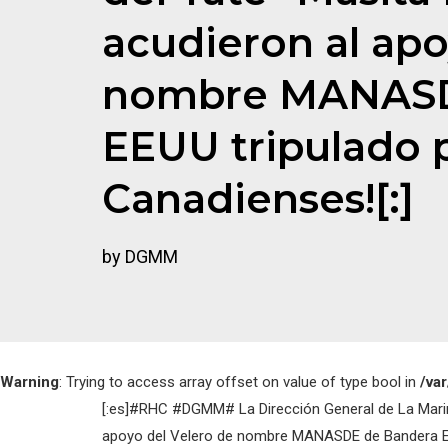
acudieron al apo
nombre MANASD
EEUU tripulado 
Canadienses![:]
by DGMM
Warning
: Trying to access array offset on value of type bool in
/va
[:es]#RHC #DGMM# La Dirección General de La Marina
apoyo del Velero de nombre MANASDE de Bandera EEUU