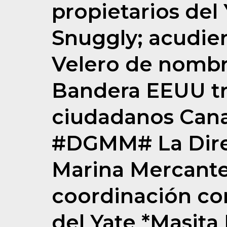
propietarios del 
Snuggly; acudier
Velero de nom
Bandera EEUU tr
ciudadanos Cana
#DGMM# La Dire
Marina Mercant
coordinación con
del Yate *Masita 