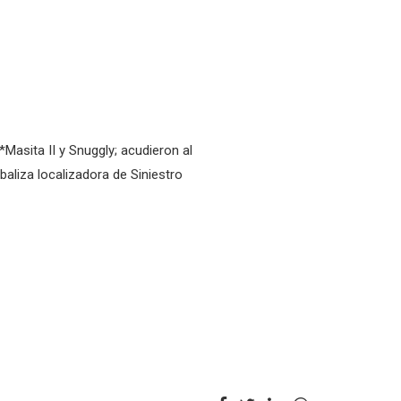
asita II y Snuggly; acudieron al
liza localizadora de Siniestro
NEXT
Autoridad Marítima de