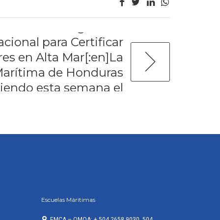
sta impartiendo esta
l Curso de Seguridad
cional para Certificar
res en Alta Mar[:en]La
Marítima de Honduras
tiendo esta semana el
e Seguridad Marítima
Certificar inspectores
en Alta Mar[:]
Escuelas Máritimas
EMCA – OMOA: + 504 2658 9030 ,504