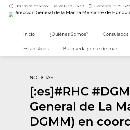
Horario de atención:
Lun-Vie 8:30 - 16:30
Llamenos:
2239- 822
Inicio
¿Quiénes Somos?
Consulados
Estadísticas
Búsqueda gente de mar
NOTICIAS
[:es]#RHC #DGM
General de La M
DGMM) en coordi