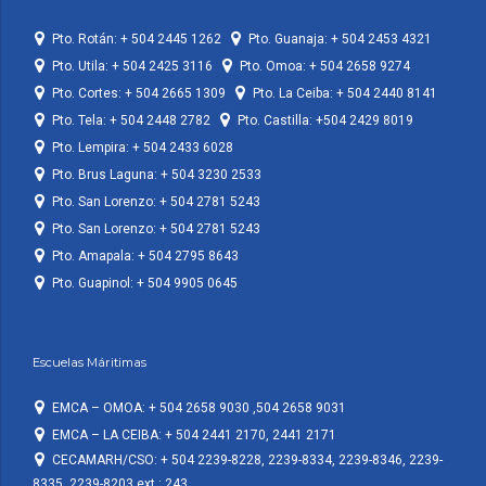
Pto. Rotán: + 504 2445 1262
Pto. Guanaja: + 504 2453 4321
Pto. Utila: + 504 2425 3116
Pto. Omoa: + 504 2658 9274
Pto. Cortes: + 504 2665 1309
Pto. La Ceiba: + 504 2440 8141
Pto. Tela: + 504 2448 2782
Pto. Castilla: +504 2429 8019
Pto. Lempira: + 504 2433 6028
Pto. Brus Laguna: + 504 3230 2533
Pto. San Lorenzo: + 504 2781 5243
Pto. San Lorenzo: + 504 2781 5243
Pto. Amapala: + 504 2795 8643
Pto. Guapinol: + 504 9905 0645
Escuelas Máritimas
EMCA – OMOA: + 504 2658 9030 ,504 2658 9031
EMCA – LA CEIBA: + 504 2441 2170, 2441 2171
CECAMARH/CSO: + 504 2239-8228, 2239-8334, 2239-8346, 2239-
8335, 2239-8203 ext.: 243