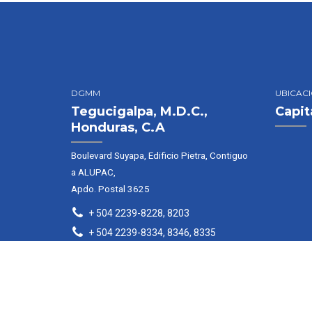
DGMM
UBICAC
Tegucigalpa, M.D.C.,
Capit
Honduras, C.A
Boulevard Suyapa, Edificio Pietra, Contiguo
a ALUPAC,
Apdo. Postal 3625
+ 504 2239-8228, 8203
+ 504 2239-8334, 8346, 8335
www.marinamercante.gob.hn
www.merchantmarine.gob.hn
info@marinamercante.gob.hn
matriculacecamarh@marinamercante.gob.hn