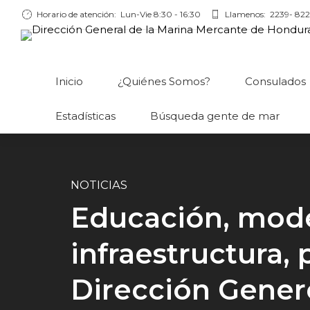
Horario de atención:
Lun-Vie 8:30 - 16:30
Llamenos:
2239- 822
Inicio
¿Quiénes Somos?
Consulados
Estadísticas
Búsqueda gente de mar
NOTICIAS
Educación, mod
infraestructura,
Dirección Genere