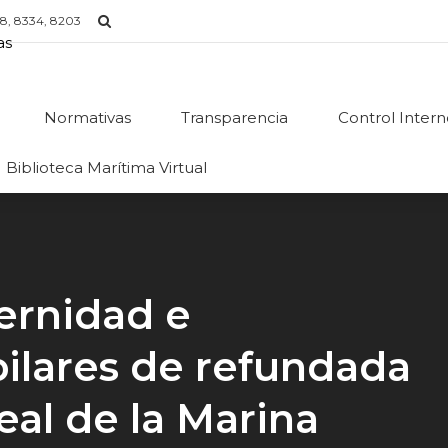
8, 8334, 8203
Normativas
Transparencia
Control Inter
Biblioteca Marítima Virtual
ernidad e
 pilares de refundada
al de la Marina