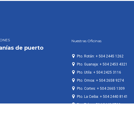
IONES
Nuestras Oficinas
anías de puerto
Pto. Rotán: + 504 2445 1262
Pto. Guanaja: + 504 2453 4321
Pto. Utila: + 504 2425 3116
Pto. Omoa: + 504 2658 9274
Pto. Cortes: + 504 2665 1309
Pto. La Ceiba: + 504 2440 8141
Pto. Tela: + 504 2448 2782
Pto. Castilla: +504 2429 8019
Pto. Lempira: + 504 2433 6028
Pto. Brus Laguna: + 504 3230 253