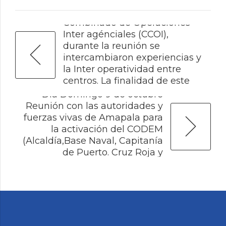
Militar y del Centro
Combinado de Operaciones
Inter agénciales (CCOI),
durante la reunión se
intercambiaron experiencias y
la Inter operatividad entre
centros. La finalidad de este
NEXT
acercamiento es que ambas
Dia Domingo 9 de octubre
instituciones trabajen de
Reunión con las autoridades y
forma coordinada para
fuerzas vivas de Amapala para
obtener resultados más
la activación del CODEM
precisos durante las
(Alcaldía,Base Naval, Capitanía
operaciones contra el crimen
de Puerto. Cruz Roja y
organizado, la junta se llevó a
Migración)
cabo en instalaciones de la
DGMM.