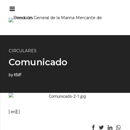
CIRCULARES
Comunicado
by KMF
PREVIOUS
Marina Mercante fortalece
relaciones con entes Inter
agenciales Autoridades de la
Dirección General de La
[:en]
[:]
Marina Mercante (DGMM);
recibieron la visita diplomática
de funcionarios del Grupo