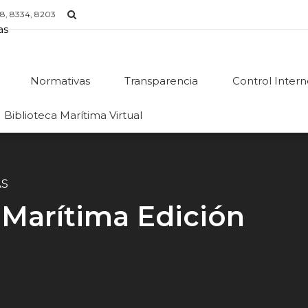
8, 8334, 8203
Normativas
Transparencia
Control Inter
Biblioteca Marítima Virtual
AS
 Marítima Edición