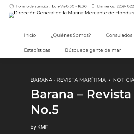
Horario de atención:
Lun-Vie 8:30 - 16:30
Llamenos:
2239- 822
Inicio
¿Quiénes Somos?
Consulados
Estadísticas
Búsqueda gente de mar
BARANA - REVISTA MARÍTIMA
NOTICI
Barana – Revista
No.5
by KMF