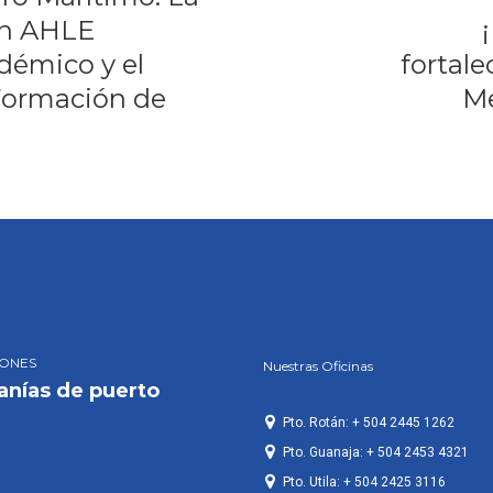
ón AHLE
démico y el
fortale
Formación de
Me
IONES
Nuestras Oficinas
anías de puerto
Pto. Rotán: + 504 2445 1262
Pto. Guanaja: + 504 2453 4321
Pto. Utila: + 504 2425 3116