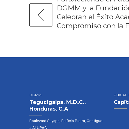
DGMM y la Fundaci
Celebran el Éxito Aca
Compromiso con la 
Marinos
DGMM
UBICAC
Tegucigalpa, M.D.C.,
Capit
Honduras, C.A
Boulevard Suyapa, Edificio Pietra, Contiguo
a ALUPAC,