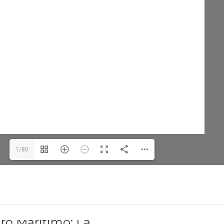
1/80
uro Marítimo: La