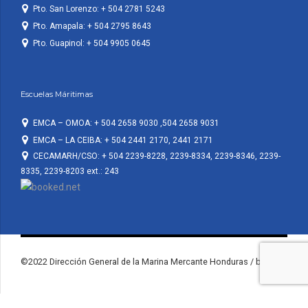
Pto. San Lorenzo: + 504 2781 5243
Pto. Amapala: + 504 2795 8643
Pto. Guapinol: + 504 9905 0645
Escuelas Máritimas
EMCA – OMOA: + 504 2658 9030 ,504 2658 9031
EMCA – LA CEIBA: + 504 2441 2170, 2441 2171
CECAMARH/CSO: + 504 2239-8228, 2239-8334, 2239-8346, 2239-
8335, 2239-8203 ext.: 243
©2022 Dirección General de la Marina Mercante Honduras / by KF