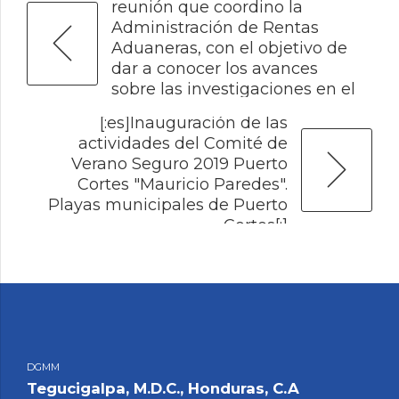
reunión que coordino la
Administración de Rentas
Aduaneras, con el objetivo de
dar a conocer los avances
sobre las investigaciones en el
caso de los contenedores[:]
NEXT
[:es]Inauguración de las
actividades del Comité de
Verano Seguro 2019 Puerto
Cortes "Mauricio Paredes".
Playas municipales de Puerto
Cortes[:]
DGMM
Tegucigalpa, M.D.C., Honduras, C.A