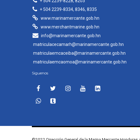
+ 504 2239-8228, 8203
+ 504 2239-8334, 8346, 8335
www.marinamercante.gob.hn
www.merchantmarine.gob.hn
info@marinamercante.gob.hn
matriculacecamarh@marinamercante.gob.hn
matriculaemcaceiba@marinamercante.gob.hn
matriculaemcaomoa@marinamercante.gob.hn
Siguenos
©2022 Dirección General de la Marina Mercante Honduras /