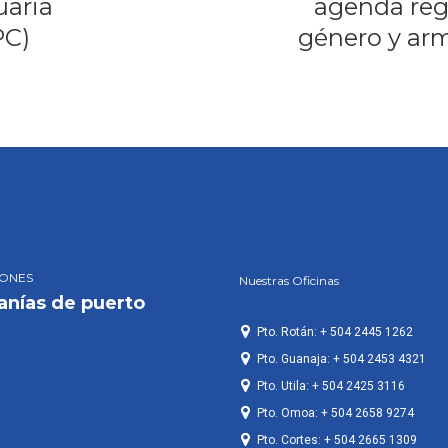
uaria
agenda reg
PC)
género y ar
IONES
Nuestras Oficinas
anías de puerto
Pto. Rotán: + 504 2445 1262
Pto. Guanaja: + 504 2453 4321
Pto. Utila: + 504 2425 3116
Pto. Omoa: + 504 2658 9274
Pto. Cortes: + 504 2665 1309