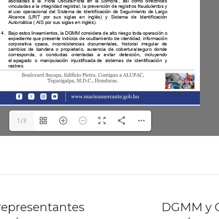
1/3
 representantes
DGMM y 