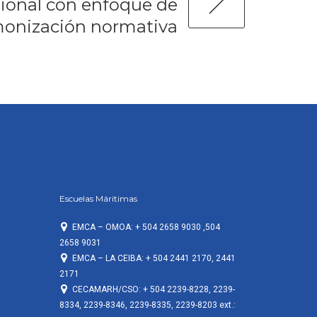
ional con enfoque de
monización normativa
Escuelas Máritimas
EMCA – OMOA: + 504 2658 9030 ,504
2658 9031
EMCA – LA CEIBA: + 504 2441 2170, 2441
2171
CECAMARH/CSO: + 504 2239-8228, 2239-
8334, 2239-8346, 2239-8335, 2239-8203 ext.: