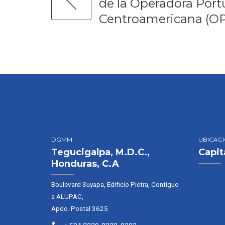
de la Operadora Port
Centroamericana (O
DGMM
UBICAC
Tegucigalpa, M.D.C.,
Capit
Honduras, C.A
Boulevard Suyapa, Edificio Pietra, Contiguo
a ALUPAC,
Apdo. Postal 3625