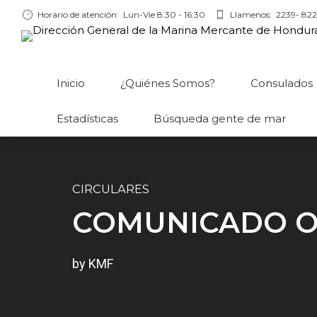
Horario de atención:
Lun-Vie 8:30 - 16:30
Llamenos:
2239- 822
Inicio
¿Quiénes Somos?
Consulados
Estadísticas
Búsqueda gente de mar
CIRCULARES
COMUNICADO O
by KMF