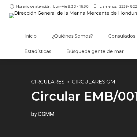
Horario de atención:
Lun-Vie 8:30 - 16:30
Llamenos:
2239- 822
Inicio
¿Quiénes Somos?
Consulados
Estadísticas
Búsqueda gente de mar
CIRCULARES
CIRCULARES GM
Circular EMB/00
by DGMM