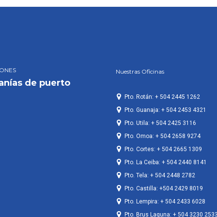
IONES
Nuestras Oficinas
anías de puerto
Pto. Rotán: + 504 2445 1262
Pto. Guanaja: + 504 2453 4321
Pto. Utila: + 504 2425 3116
Pto. Omoa: + 504 2658 9274
Pto. Cortes: + 504 2665 1309
Pto. La Ceiba: + 504 2440 8141
Pto. Tela: + 504 2448 2782
Pto. Castilla: +504 2429 8019
Pto. Lempira: + 504 2433 6028
Pto. Brus Laguna: + 504 3230 253