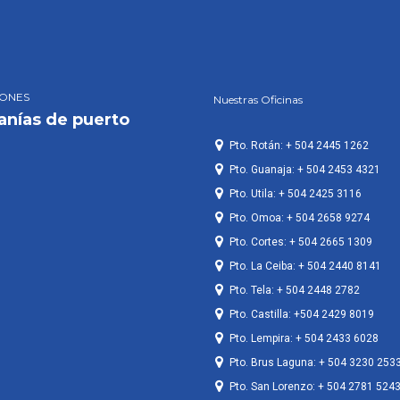
IONES
Nuestras Oficinas
anías de puerto
Pto. Rotán: + 504 2445 1262
Pto. Guanaja: + 504 2453 4321
Pto. Utila: + 504 2425 3116
Pto. Omoa: + 504 2658 9274
Pto. Cortes: + 504 2665 1309
Pto. La Ceiba: + 504 2440 8141
Pto. Tela: + 504 2448 2782
Pto. Castilla: +504 2429 8019
Pto. Lempira: + 504 2433 6028
Pto. Brus Laguna: + 504 3230 253
Pto. San Lorenzo: + 504 2781 524