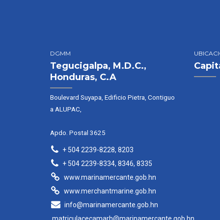
DGMM
UBICAC
Tegucigalpa, M.D.C.,
Capit
Honduras, C.A
Boulevard Suyapa, Edificio Pietra, Contiguo
a ALUPAC,
Apdo. Postal 3625
+ 504 2239-8228, 8203
+ 504 2239-8334, 8346, 8335
www.marinamercante.gob.hn
www.merchantmarine.gob.hn
info@marinamercante.gob.hn
matriculacecamarh@marinamercante.gob.hn