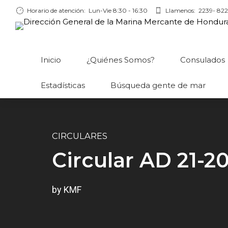
Horario de atención:
Lun-Vie 8:30 - 16:30
Llamenos:
2239- 822
Inicio
¿Quiénes Somos?
Consulados
Estadísticas
Búsqueda gente de mar
CIRCULARES
Circular AD 21-2
by KMF