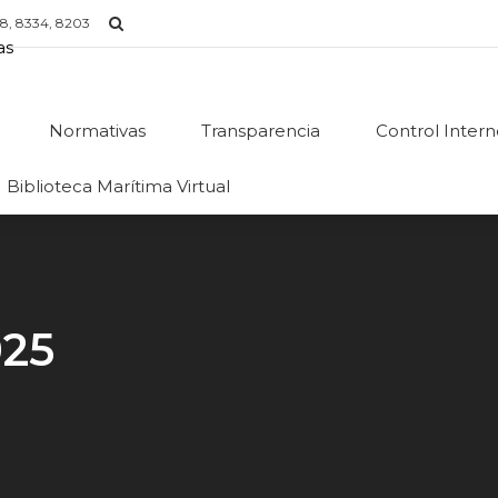
8, 8334, 8203
Normativas
Transparencia
Control Inter
Biblioteca Marítima Virtual
025