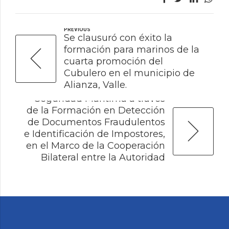
PREVIOUS
Se clausuró con éxito la
formación para marinos de la
cuarta promoción del
Cubulero en el municipio de
NEXT
Alianza, Valle.
"Fortalecimiento de la
Seguridad Marítima a través
de la Formación en Detección
de Documentos Fraudulentos
e Identificación de Impostores,
en el Marco de la Cooperación
Bilateral entre la Autoridad
Marítima y la Embajada de los
Estados Unidos.